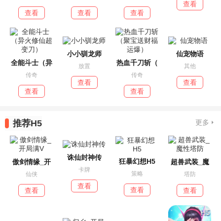
查看
查看
查看
查看
小小驯龙师
仙宠物语
全能斗士（异
热血千刀斩（
放置
其他
传奇
传奇
查看
查看
查看
查看
推荐H5
更多
诛仙封神传
狂暴幻想H5
傲剑情缘_开
超兽武装_魔
卡牌
策略
仙侠
塔防
查看
查看
查看
查看