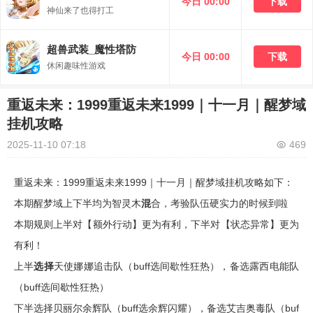
今日 00:00
下载
神仙来了也得打工
超兽武装_魔性塔防
今日 00:00
下载
休闲趣味性游戏
重返未来：1999重返未来1999｜十一月｜醒梦域
挂机攻略
2025-11-10 07:18
469
重返未来：1999重返未来1999｜十一月｜醒梦域挂机攻略如下：
本期醒梦域上下半均为智灵木
混
合，考验队伍硬实力的时候到啦
本期规则上半对【额外行动】更为有利，下半对【状态异常】更为
有利！
上半
选择
天使娜娜追击队（buff选间歇性狂热），备选露西电能队
（buff选间歇性狂热）
下半选择贝丽尔余辉队（buff选余辉闪耀），备选艾吉奥毒队（buf