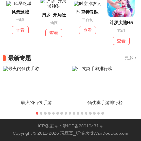
风暴迷城
时空特攻队
归乡_开局送
卡牌
回合制
斗罗大陆H5
仙侠
查看
查看
玄幻
查看
查看
最新专题
更多
最火的仙侠手游
仙侠类手游排行榜
ICP备案号：浙ICP备20010431号
Copyright © 2011-2026 玩豆豆_玩游戏找WanDouDou.com