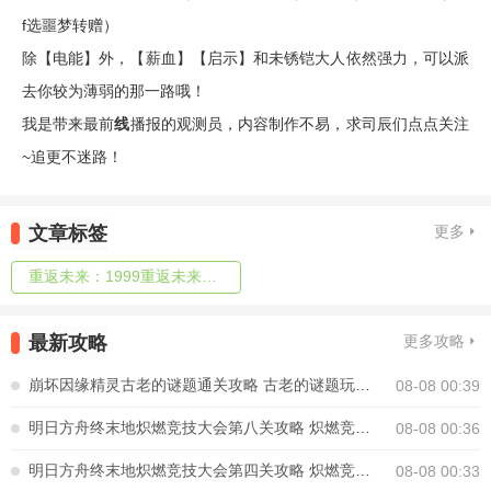
f选噩梦转赠）
除【电能】外，【薪血】【启示】和未锈铠大人依然强力，可以派
去你较为薄弱的那一路哦！
我是带来最前
线
播报的观测员，内容制作不易，求司辰们点点关注
~追更不迷路！
文章标签
更多
重返未来：1999重返未来1999｜十一月｜醒梦域挂机攻略
最新攻略
更多攻略
崩坏因缘精灵古老的谜题通关攻略 古老的谜题玩法怎么解密
08-08 00:39
明日方舟终末地炽燃竞技大会第八关攻略 炽燃竞技大会第八关怎么通关
08-08 00:36
明日方舟终末地炽燃竞技大会第四关攻略 炽燃竞技大会第四关怎么通关
08-08 00:33