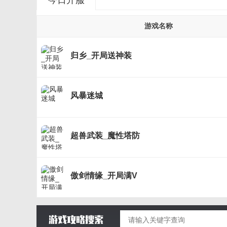
今日开服
游戏名称
归乡_开局送神装
风暴迷城
超兽武装_魔性塔防
傲剑情缘_开局满V