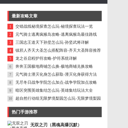
最新攻略文章
交错战线秘境探查怎么玩-秘境探查玩法一览
1
元气骑士逃离疯猴岛攻略-逃离疯猴岛最佳路线
2
三国志王道天下孙坚怎么玩-孙坚武将详解
3
镇邪人齐天大圣怎么搭配阵容-齐天大圣阵容推荐
4
龙之谷启程护符攻略-护符系统详解
5
奔奔王国极地商铺怎么换-极地商铺兑换攻略
6
元气骑士湮灭化身怎么获取-湮灭化身获得方法
7
无尽冬日战争学院怎么加点-战争学院加点攻略
8
暗区突围英雄集结怎么玩-英雄集结玩法大全
9
超自然行动组无限梦境梨园怎么玩-无限梦境梨园
10
攻略详细教程
热门手游推荐
无双之刃（黑魂高爆沉默）