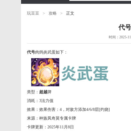
玩豆豆
>
攻略
>
正文
代
时间：2025-11-1
代号
肉鸽炎武蛋如下：
类型：
超越
牌
消耗：3法力值
效果：效果伤害：4，对敌方添加4/6/8层[灼烧]
来源：种族凤奇莫专属卡牌
卡牌更新：2025年11月8日