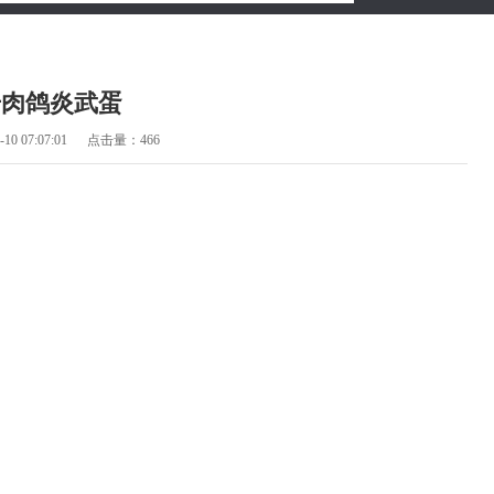
号肉鸽炎武蛋
0 07:07:01
点击量：466