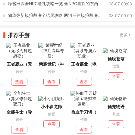
静谧田园全NPC送礼攻略一览 全NPC喜欢的东西都是什么
08-07 00:03
物华弥新模拟裁决全结局攻略 两河三岸模拟裁决怎么玩
08-07 00:00
推荐手游
更多
仙境苍穹
王者霸业（无
荣耀世纪（神
王者霸业（魂
放置
传奇
传奇
传奇
查看
查看
查看
查看
小小驯龙师
仙宠物语
全能斗士（异
热血千刀斩（
放置
其他
传奇
传奇
查看
查看
查看
查看