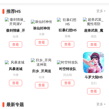
推荐H5
更多
诛仙封神传
狂暴幻想H5
傲剑情缘_开
超兽武装_魔
卡牌
策略
仙侠
塔防
查看
查看
查看
查看
风暴迷城
时空特攻队
归乡_开局送
卡牌
回合制
斗罗大陆H5
仙侠
查看
查看
玄幻
查看
查看
最新专题
更多