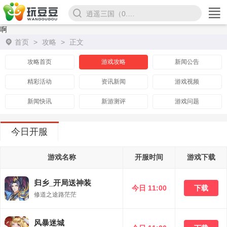
逍遥三国（0.1折）
啊
首页
>
攻略
>
正文
攻略首页
游戏攻略
新闻公告
精彩活动
资讯新闻
游戏视频
新闻快讯
新游测评
游戏问题
今日开服
游戏名称
开服时间
游戏下载
归乡_开局送神装
今日 11:00
下载
修道之途路茫茫
风暴迷城