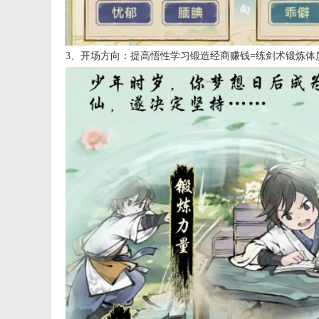
3、开场方向：提高悟性学习锻造经商赚钱=练剑术锻炼体