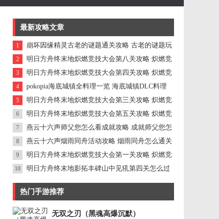
最新攻略文章
崩坏因缘精灵古老的谜题通关攻略 古老的谜题玩
1
法怎么解密
明日方舟终末地炽燃竞技大会第八关攻略 炽燃竞
2
技大会第八关怎么通关
明日方舟终末地炽燃竞技大会第四关攻略 炽燃竞
3
技大会第四关怎么通关
pokopia海底城镇全料理一览 海底城镇DLC料理
4
怎么制作
明日方舟终末地炽燃竞技大会第三关攻略 炽燃竞
5
技大会第三关怎么通关
明日方舟终末地炽燃竞技大会第五关攻略 炽燃竞
6
技大会第五关怎么通关
燕云十六声师父您怎么看成就攻略 成就师父您怎
7
么看怎么完成
燕云十六声烟雨同舟活动攻略 烟雨同舟怎么通关
8
明日方舟终末地炽燃竞技大会第一关攻略 炽燃竞
9
技大会第一关怎么通关
明日方舟终末地影拓丰碑山中见犼第四关怎么过
10
影拓丰碑山中见犼攻略
热门手游推荐
无双之刃（黑魂高爆沉默）