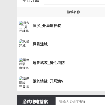
今日开服
游戏名称
归乡_开局送神装
风暴迷城
超兽武装_魔性塔防
傲剑情缘_开局满V