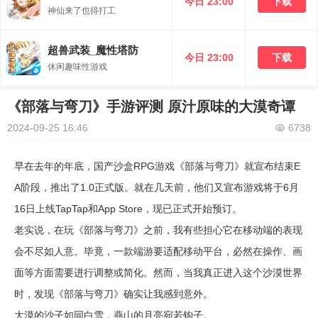
今日 23:00
下载
神仙来了也得打工
超兽武装_魔性塔防
今日 23:00
下载
休闲趣味性游戏
《部落与弯刀》手游评测 原汁原味的大漠奇谭
2024-09-25 16:46
6738
早在去年的年底，国产沙盒RPG游戏《部落与弯刀》就宣布结束E
A阶段，推出了1.0正式版。就在几天前，他们又宣布游戏将于6月
16日上线TapTap和App Store，现已正式开始预订。
老实说，在玩《部落与弯刀》之前，我有些担心它在移动端的表现
会不尽如人意。毕竟，一款端游要适配移动平台，必然在操作、画
面等方面需要进行调整或简化。然而，当我真正进入这个沙漠世界
时，发现《部落与弯刀》确实让我感到意外。
大漠的沙子如同白雪，燕山的月亮宛若钩子。