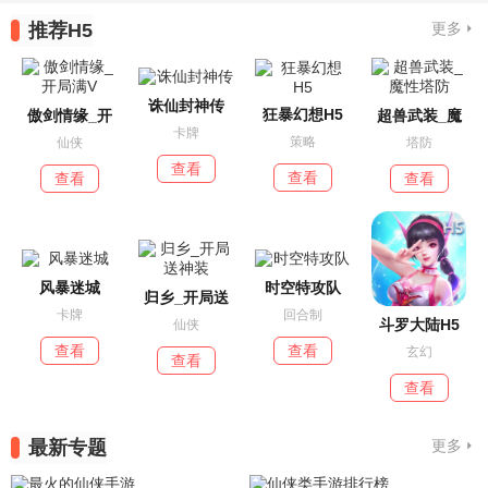
推荐H5
更多
诛仙封神传
狂暴幻想H5
傲剑情缘_开
超兽武装_魔
卡牌
策略
仙侠
塔防
查看
查看
查看
查看
风暴迷城
时空特攻队
归乡_开局送
卡牌
回合制
斗罗大陆H5
仙侠
查看
查看
玄幻
查看
查看
最新专题
更多