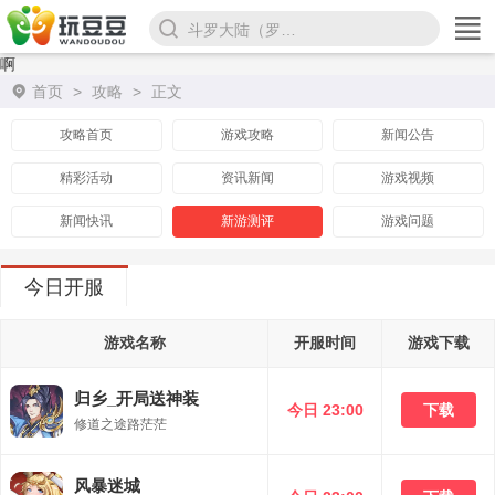
斗罗大陆（罗刹服）
啊
首页
>
攻略
>
正文
攻略首页
游戏攻略
新闻公告
精彩活动
资讯新闻
游戏视频
新闻快讯
新游测评
游戏问题
今日开服
游戏名称
开服时间
游戏下载
归乡_开局送神装
今日 23:00
下载
修道之途路茫茫
风暴迷城