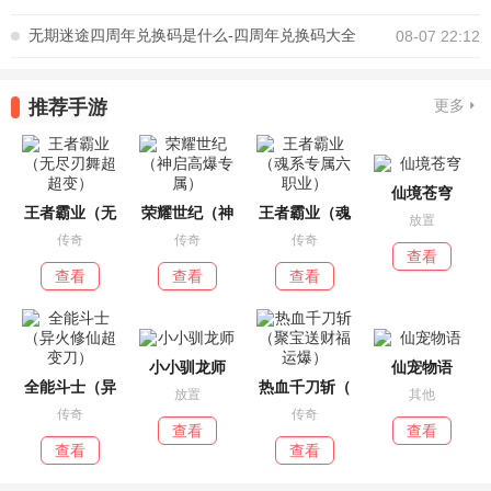
无期迷途四周年兑换码是什么-四周年兑换码大全
08-07 22:12
推荐手游
更多
仙境苍穹
王者霸业（无
荣耀世纪（神
王者霸业（魂
放置
传奇
传奇
传奇
查看
查看
查看
查看
小小驯龙师
仙宠物语
全能斗士（异
热血千刀斩（
放置
其他
传奇
传奇
查看
查看
查看
查看