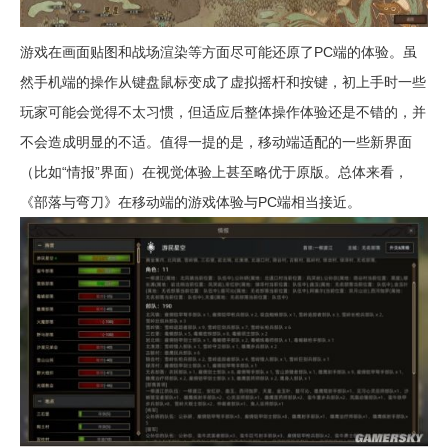
游戏在画面贴图和战场渲染等方面尽可能还原了PC端的体验。虽
然手机端的操作从键盘鼠标变成了虚拟摇杆和按键，初上手时一些
玩家可能会觉得不太习惯，但适应后整体操作体验还是不错的，并
不会造成明显的不适。值得一提的是，移动端适配的一些新界面
（比如“情报”界面）在视觉体验上甚至略优于原版。总体来看，
《部落与弯刀》在移动端的游戏体验与PC端相当接近。