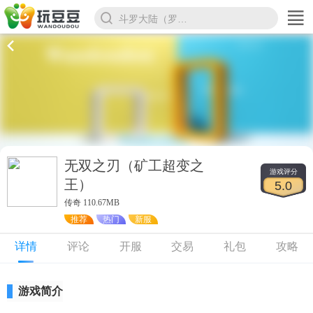
斗罗大陆（罗刹服）
无双之刃（矿工超变之
游戏评分
王）
5.0
传奇 110.67MB
推荐
热门
新服
详情
评论
开服
交易
礼包
攻略
游戏简介