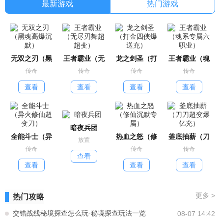
最新游戏
热门游戏
无双之刃（黑
王者霸业（无
龙之剑圣（打
王者霸业（魂
传奇
传奇
传奇
传奇
查看
查看
查看
查看
暗夜兵团
全能斗士（异
热血之怒（修
釜底抽薪（刀
放置
传奇
传奇
传奇
查看
查看
查看
查看
更多
>
热门攻略
交错战线秘境探查怎么玩-秘境探查玩法一览
08-07 14:42