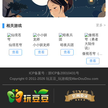
更多
>
相关游戏
仙境苍穹
小小驯龙师
暗夜兵团
查看
查看
查看
傲视苍穹（勇者大陆传说）
查看
ICP备案号：浙ICP备20010431号
Copyright © 2011-2026 玩豆豆_玩游戏找WanDouDou.com