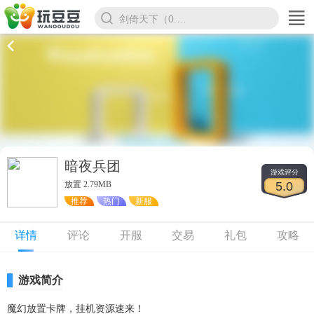
剑倚天下（0.1折）
暗夜兵团
游戏评分
放置 2.79MB
5.0
推荐
热门
新服
详情
评论
开服
交易
礼包
攻略
游戏简介
魔幻放置卡牌，挂机资源速来！