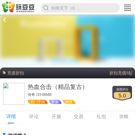
剑倚天下（0.1折）
充值折扣
折扣充值9起
热血合击（精品复古）
游戏评分
传奇 219.08MB
5.0
热门手游
新服
推荐
详情
评论
开服
交易
礼包
攻略