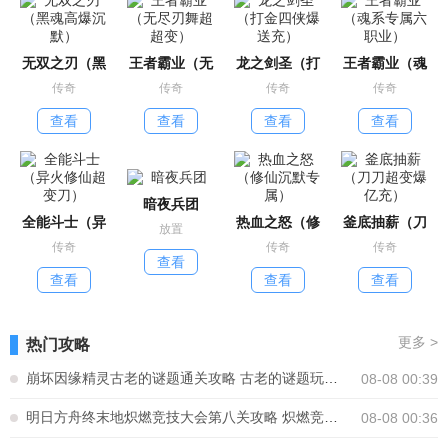
无双之刃（黑
王者霸业（无
龙之剑圣（打
王者霸业（魂
传奇
传奇
传奇
传奇
查看
查看
查看
查看
暗夜兵团
全能斗士（异
热血之怒（修
釜底抽薪（刀
放置
传奇
传奇
传奇
查看
查看
查看
查看
更多
>
热门攻略
崩坏因缘精灵古老的谜题通关攻略 古老的谜题玩法怎么解密
08-08 00:39
明日方舟终末地炽燃竞技大会第八关攻略 炽燃竞技大会第八关怎么通关
08-08 00:36