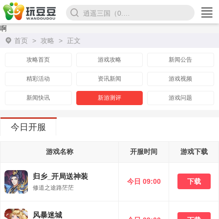
逍遥三国（0.1折）
啊
首页
>
攻略
>
正文
攻略首页
游戏攻略
新闻公告
精彩活动
资讯新闻
游戏视频
新闻快讯
新游测评
游戏问题
今日开服
游戏名称
开服时间
游戏下载
归乡_开局送神装
今日 09:00
下载
修道之途路茫茫
风暴迷城