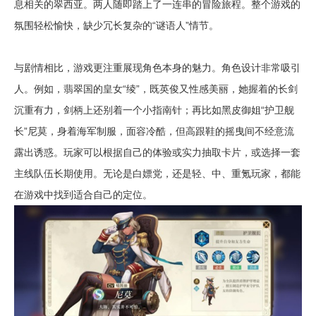
息相关的翠西亚。两人随即踏上了一连串的冒险旅程。整个游戏的
氛围轻松愉快，缺少冗长复杂的“谜语人”情节。
与剧情相比，游戏更注重展现角色本身的魅力。角色设计非常吸引
人。例如，翡翠国的皇女“绫”，既英俊又性感美丽，她握着的长剑
沉重有力，剑柄上还别着一个小指南针；再比如黑皮御姐“护卫舰
长”尼莫，身着海军制服，面容冷酷，但高跟鞋的摇曳间不经意流
露出诱惑。玩家可以根据自己的体验或实力抽取卡片，或选择一套
主线队伍长期使用。无论是白嫖党，还是轻、中、重氪玩家，都能
在游戏中找到适合自己的定位。