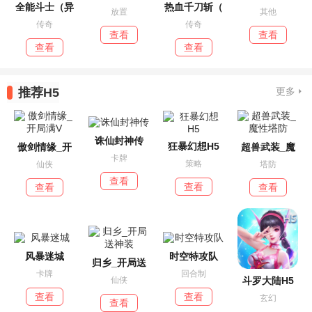
全能斗士（异
热血千刀斩（
放置
其他
传奇
传奇
查看
查看
查看
查看
推荐H5
更多
诛仙封神传
狂暴幻想H5
傲剑情缘_开
超兽武装_魔
卡牌
策略
仙侠
塔防
查看
查看
查看
查看
风暴迷城
时空特攻队
归乡_开局送
卡牌
回合制
斗罗大陆H5
仙侠
查看
查看
玄幻
查看