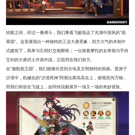
转眼之间，经过一番搏斗，我们乘着飞艇抵达了充满中国风的“翡
翠国”。这里展现出一种独特的工业大唐景象：四方大气的木制中
式建筑下，风筝与孔明灯交相辉映；一位骑着摩托的女将领与手持
宝剑的大唐武士并肩作战，正阻挡在我们前方。
在“迦勒底王国”，我们能够欣赏到古埃及文明独特的风格。置身于
沙漠中，机械化的“沙漠死神”阿努比斯高高在上，俯视世间万物，
而我们则坐在飞毯上，如同传说般展开一场又一场的奇妙冒险。