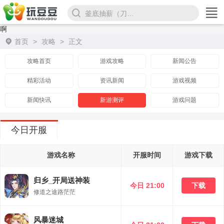
釜底抽薪（刀刀超变爆亿充）
啊
首页
>
攻略
>
正文
攻略首页
游戏攻略
新闻公告
精彩活动
资讯新闻
游戏视频
新闻快讯
新游测评
游戏问题
今日开服
游戏名称
开服时间
游戏下载
归乡_开局送神装
今日 21:00
下载
修道之途路茫茫
风暴迷城