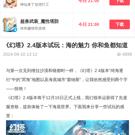
今日 21:00
下载
神仙来了也得打工
超兽武装_魔性塔防
今日 21:00
下载
休闲趣味性游戏
《幻塔》2.4版本试玩：海的魅力 你和鱼都知道
2024-09-10 13:12
4899
与第一次见到维拉沙漠和镜都时一样，《幻塔》2.4版本“绮海逐
行”中的“冥海”地图以及海底城市“茵纳斯”，让我依然感受到两个字
——惊艳！
《幻塔》2.4版本将于12月15日正式上线，我们很幸运获得了先遣
服资格，提前体验了一下海底世界。下面我来分享一些试玩的感
受：