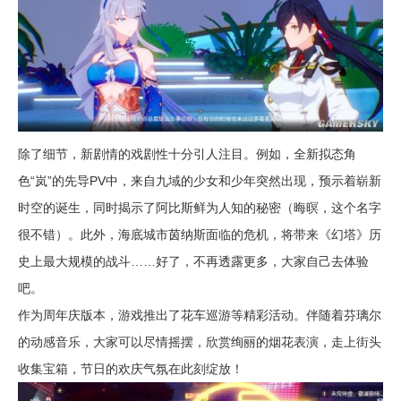
除了细节，新剧情的戏剧性十分引人注目。例如，全新拟态角
色“岚”的先导PV中，来自九域的少女和少年突然出现，预示着崭新
时空的诞生，同时揭示了阿比斯鲜为人知的秘密（晦暝，这个名字
很不错）。此外，海底城市茵纳斯面临的危机，将带来《幻塔》历
史上最大规模的战斗……好了，不再透露更多，大家自己去体验
吧。
作为周年庆版本，游戏推出了花车巡游等精彩活动。伴随着芬璃尔
的动感音乐，大家可以尽情摇摆，欣赏绚丽的烟花表演，走上街头
收集宝箱，节日的欢庆气氛在此刻绽放！