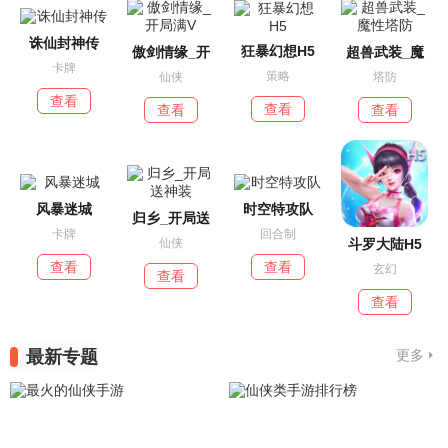
诛仙封神传
狂暴幻想H5
傲剑情缘_开
超兽武装_魔
卡牌
策略
仙侠
塔防
查看
查看
查看
查看
风暴迷城
时空特攻队
归乡_开局送
卡牌
回合制
斗罗大陆H5
仙侠
查看
查看
玄幻
查看
查看
最新专题
更多