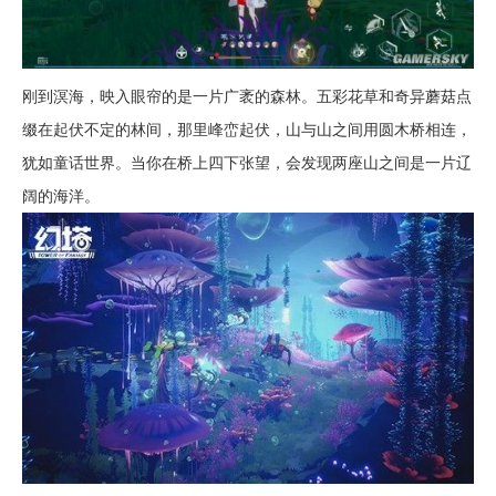
刚到溟海，映入眼帘的是一片广袤的森林。五彩花草和奇异蘑菇点
缀在起伏不定的林间，那里峰峦起伏，山与山之间用圆木桥相连，
犹如童话世界。当你在桥上四下张望，会发现两座山之间是一片辽
阔的海洋。