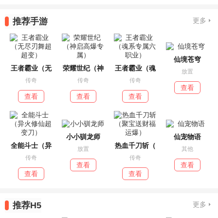
推荐手游
更多
仙境苍穹
王者霸业（无
荣耀世纪（神
王者霸业（魂
放置
传奇
传奇
传奇
查看
查看
查看
查看
小小驯龙师
仙宠物语
全能斗士（异
热血千刀斩（
放置
其他
传奇
传奇
查看
查看
查看
查看
推荐H5
更多