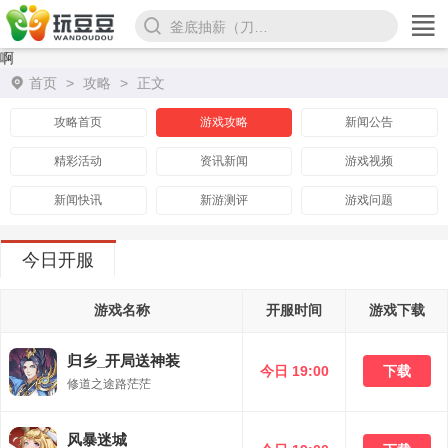
釜底抽薪（刀刀超变爆亿充）
啊
首页
>
攻略
>
正文
攻略首页
游戏攻略
新闻公告
精彩活动
资讯新闻
游戏视频
新闻快讯
新游测评
游戏问题
今日开服
游戏名称
开服时间
游戏下载
归乡_开局送神装
今日 19:00
下载
修道之途路茫茫
风暴迷城