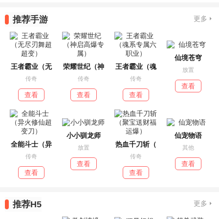
推荐手游
更多
仙境苍穹
王者霸业（无
荣耀世纪（神
王者霸业（魂
放置
传奇
传奇
传奇
查看
查看
查看
查看
小小驯龙师
仙宠物语
全能斗士（异
热血千刀斩（
放置
其他
传奇
传奇
查看
查看
查看
查看
推荐H5
更多