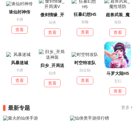
诛仙封神传
狂暴幻想H5
傲剑情缘_开
超兽武装_魔
卡牌
策略
仙侠
塔防
查看
查看
查看
查看
风暴迷城
时空特攻队
归乡_开局送
卡牌
回合制
斗罗大陆H5
仙侠
查看
查看
玄幻
查看
查看
最新专题
更多