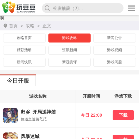
釜底抽薪（刀刀超变爆亿充）
啊
首页
>
攻略
>
正文
攻略首页
游戏攻略
新闻公告
精彩活动
资讯新闻
游戏视频
新闻快讯
新游测评
游戏问题
今日开服
游戏名称
开服时间
游戏下载
归乡_开局送神装
今日 22:00
下载
修道之途路茫茫
风暴迷城