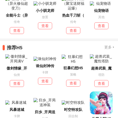
小小驯龙师
仙宠物语
全能斗士（异
热血千刀斩（
放置
其他
传奇
传奇
查看
查看
查看
查看
推荐H5
更多
诛仙封神传
狂暴幻想H5
傲剑情缘_开
超兽武装_魔
卡牌
策略
仙侠
塔防
查看
查看
查看
查看
风暴迷城
时空特攻队
归乡_开局送
卡牌
回合制