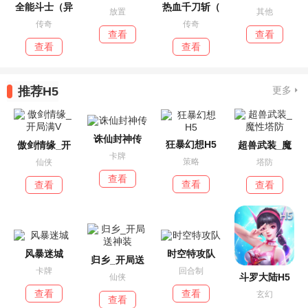
全能斗士（异
热血千刀斩（
放置
其他
传奇
传奇
查看
查看
查看
查看
推荐H5
更多
诛仙封神传
狂暴幻想H5
傲剑情缘_开
超兽武装_魔
卡牌
策略
仙侠
塔防
查看
查看
查看
查看
风暴迷城
时空特攻队
归乡_开局送
卡牌
回合制
斗罗大陆H5
仙侠
查看
查看
玄幻
查看