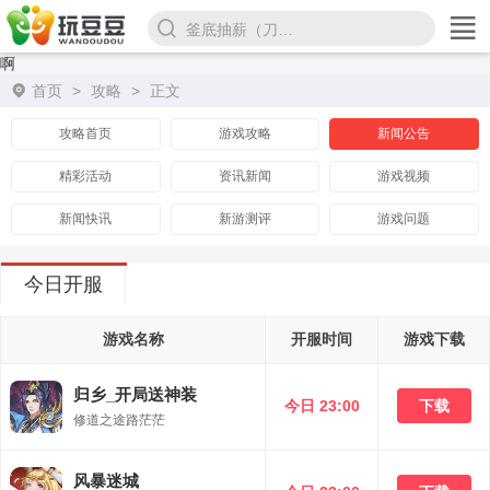
釜底抽薪（刀刀超变爆亿充）
啊
首页
>
攻略
>
正文
攻略首页
游戏攻略
新闻公告
精彩活动
资讯新闻
游戏视频
新闻快讯
新游测评
游戏问题
今日开服
游戏名称
开服时间
游戏下载
归乡_开局送神装
今日 23:00
下载
修道之途路茫茫
风暴迷城