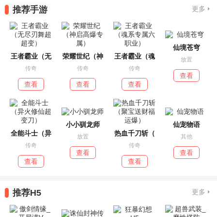
推荐手游
更多
仙境苍穹
王者霸业（无
荣耀世纪（神
王者霸业（魂
放置
传奇
传奇
传奇
查看
查看
查看
查看
小小驯龙师
仙宠物语
全能斗士（异
热血千刀斩（
放置
其他
传奇
传奇
查看
查看
查看
查看
推荐H5
更多