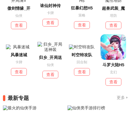
诛仙封神传
狂暴幻想H5
傲剑情缘_开
超兽武装_魔
卡牌
策略
仙侠
塔防
查看
查看
查看
查看
风暴迷城
时空特攻队
归乡_开局送
卡牌
回合制
斗罗大陆H5
仙侠
查看
查看
玄幻
查看
查看
最新专题
更多