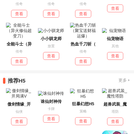
传奇
传奇
传奇
查看
查看
查看
查看
小小驯龙师
仙宠物语
全能斗士（异
热血千刀斩（
放置
其他
传奇
传奇
查看
查看
查看
查看
推荐H5
更多
诛仙封神传
狂暴幻想H5
傲剑情缘_开
超兽武装_魔
卡牌
策略
仙侠
塔防
查看
查看
查看
查看