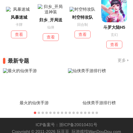
风暴迷城
时空特攻队
归乡_开局送
卡牌
回合制
斗罗大陆H5
仙侠
查看
查看
玄幻
查看
查看
最新专题
更多
最火的仙侠手游
仙侠类手游排行榜
ICP备案号：浙ICP备20010431号
Copyright © 2011-2026 玩豆豆_玩游戏找WanDouDou.com