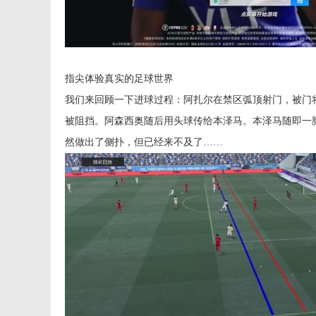
指尖体验真实的足球世界
我们来回顾一下进球过程：阿扎尔在禁区弧顶射门，被门
被阻挡。阿森西奥随后用头球传给本泽马。本泽马随即一
然做出了侧扑，但已经来不及了……