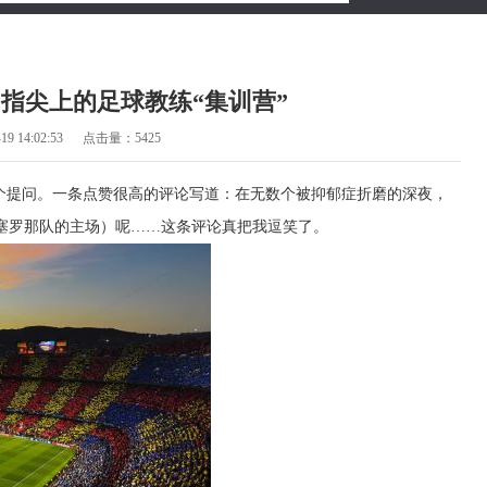
指尖上的足球教练“集训营”
9 14:02:53
点击量：5425
一个提问。一条点赞很高的评论写道：在无数个被抑郁症折磨的深夜，
塞罗那队的主场）呢……这条评论真把我逗笑了。