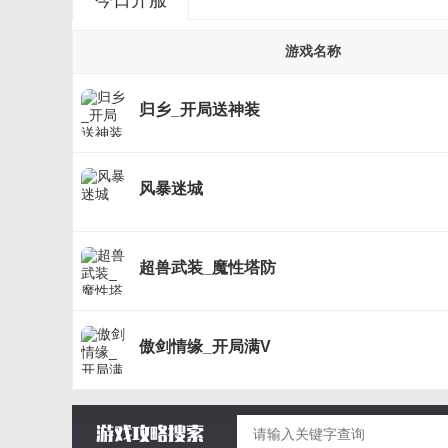
今日开服
游戏名称
归乡_开局送神装
风暴迷城
超兽武装_魔性塔防
傲剑情缘_开局满V