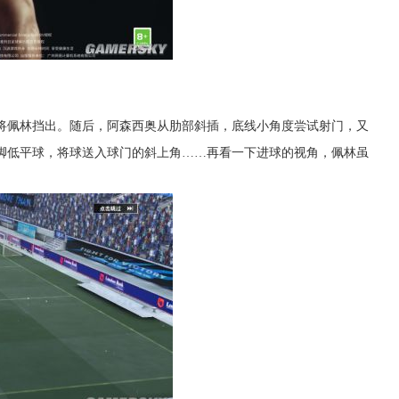
将佩林挡出。随后，阿森西奥从肋部斜插，底线小角度尝试射门，又
脚低平球，将球送入球门的斜上角……再看一下进球的视角，佩林虽