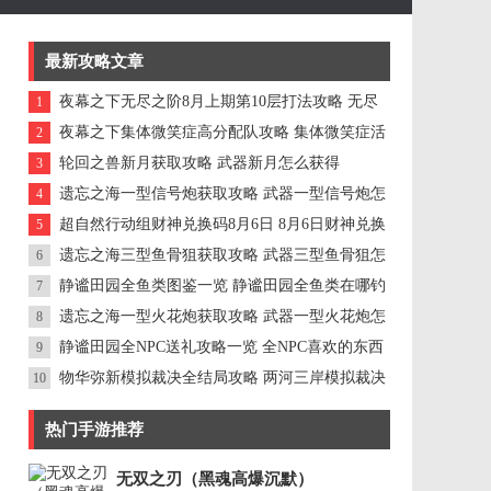
最新攻略文章
夜幕之下无尽之阶8月上期第10层打法攻略 无尽
1
之阶8月上期第10层怎么打
夜幕之下集体微笑症高分配队攻略 集体微笑症活
2
动怎么打高分
轮回之兽新月获取攻略 武器新月怎么获得
3
遗忘之海一型信号炮获取攻略 武器一型信号炮怎
4
么获得
超自然行动组财神兑换码8月6日 8月6日财神兑换
5
口令是多少
遗忘之海三型鱼骨狙获取攻略 武器三型鱼骨狙怎
6
么获得
静谧田园全鱼类图鉴一览 静谧田园全鱼类在哪钓
7
遗忘之海一型火花炮获取攻略 武器一型火花炮怎
8
么获得
静谧田园全NPC送礼攻略一览 全NPC喜欢的东西
9
都是什么
物华弥新模拟裁决全结局攻略 两河三岸模拟裁决
10
怎么玩
热门手游推荐
无双之刃（黑魂高爆沉默）