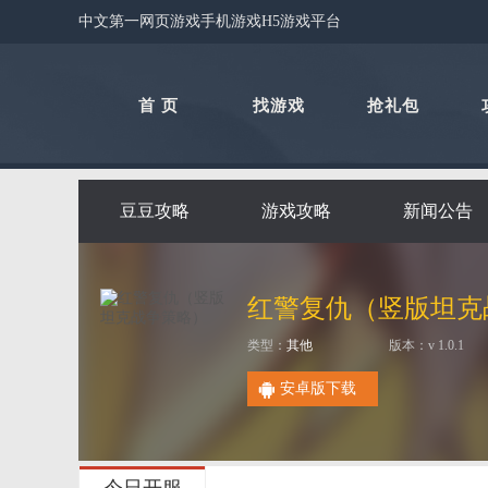
中文第一网页游戏手机游戏H5游戏平台
首 页
找游戏
抢礼包
豆豆攻略
游戏攻略
新闻公告
红警复仇（竖版坦克
类型：
其他
版本：v 1.0.1
安卓版下载