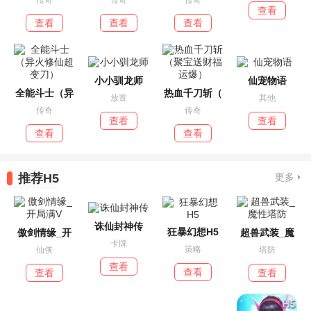
查看
查看
查看
查看
小小驯龙师
仙宠物语
全能斗士（异
热血千刀斩（
放置
其他
传奇
传奇
查看
查看
查看
查看
推荐H5
更多
诛仙封神传
狂暴幻想H5
傲剑情缘_开
超兽武装_魔
卡牌
策略
仙侠
塔防
查看
查看
查看
查看