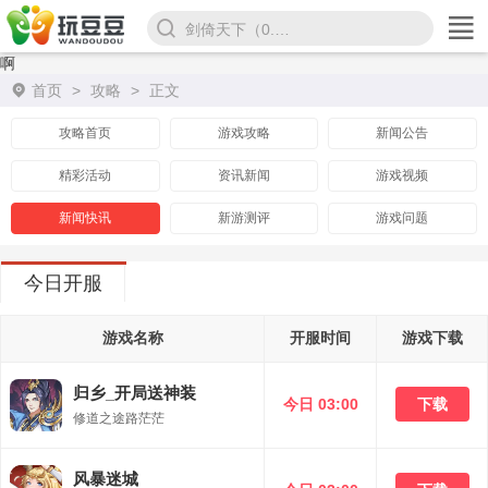
剑倚天下（0.1折）
啊
首页
>
攻略
>
正文
攻略首页
游戏攻略
新闻公告
精彩活动
资讯新闻
游戏视频
新闻快讯
新游测评
游戏问题
今日开服
游戏名称
开服时间
游戏下载
归乡_开局送神装
今日 03:00
下载
修道之途路茫茫
风暴迷城