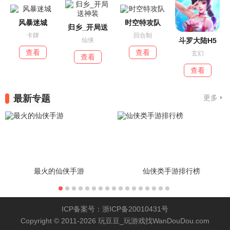
风暴迷城
时空特攻队
归乡_开局送
卡牌
回合制
斗罗大陆H5
仙侠
查看
查看
玄幻
查看
查看
最新专题
更多
最火的仙侠手游
仙侠类手游排行榜
ICP备案号：浙ICP备20010431号
Copyright © 2011-2026 玩豆豆_玩游戏找WanDouDou.com