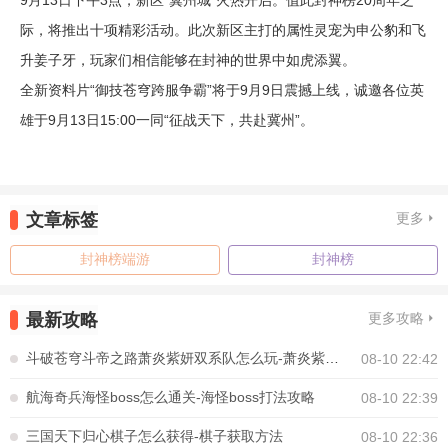
际，将推出十项精彩活动。此次新区主打的属性灵宠为申公豹和飞
升姜子牙，玩家们相信能够在封神的世界中如虎添翼。
全新资料片“御技苍穹跨服争霸”将于9月9日震撼上线，诚邀各位英
雄于9月13日15:00一同“征战天下，共赴冀州”。
文章标签
更多
封神榜端游
封神榜
最新攻略
更多攻略
斗破苍穹斗帝之路萧炎紫妍双系队怎么玩-萧炎紫妍双核阵容搭配推荐
08-10 22:42
航海奇兵海怪boss怎么通关-海怪boss打法攻略
08-10 22:39
三国天下归心棋子怎么获得-棋子获取方法
08-10 22:36