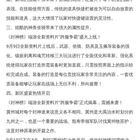
表现。在技能使用方面，传统的道具快捷栏被改为可以自由放置的
技能和道具，这大大增强了玩家对快捷键设置的灵活性。
三、炫酷的神兽坐骑带来了强大的属性提升。
《封神榜》端游全新资料片“跨服争霸”盛大上线！
9月9日全新资料片上线后，武器、坐骑、防具及玉佩等装备的强
化、镶嵌剥离和魂咒转移三大玩法进行了全面优化和革新。强化系
统使得玩家在打造所需装备时更加直观，只需按照界面上的指示轻
松完成合成。装备的打造是每位竞技玩家非常关注的内容，一套优
质装备能够让玩家在战场上无往不利，所向披靡！
四、新区盛宴热情开启
《封神榜》端游全新资料片“跨服争霸”正式揭幕，震撼来袭！
冀州城对每个封神迷来说意义各不相同。冀州是大禹治水时划分的
九州之一，也是一个重要的战场。殷寿带领军队讨伐冀州牧苏护，
这是封神原著的开篇之作。
9月13日下午3点，新区“冀州城”火热开启。值此封神榜20周年之