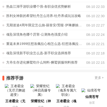
热血江湖手游职业哪个强-各职业优劣势解析
08-10 22:33
胜利女神新的希望牡丹怎么培养-牡丹养成玩法攻略
08-10 22:30
无期迷途4周年限定怎么抽-丽奎安/荒噬·伊琳娜抽取建议
08-10 22:27
魂坠深境角色哪个厉害-公测角色强度介绍
08-10 22:24
重返未来1999狂想洛佩拉心相怎么选-狂想洛佩拉心相选择推荐
08-10 22:21
魂坠深境新手职业怎么选-新手职业选择推荐
08-10 22:18
方舟生存进化狮鹫吃什么饲料-狮鹫驯服饲料推荐
08-10 22:15
推荐手游
更多
仙境苍穹
王者霸业（无
荣耀世纪（神
王者霸业（魂
放置
传奇
传奇
传奇