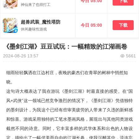
今日 05:00
下载
神仙来了也得打工
超兽武装_魔性塔防
今日 05:00
下载
休闲趣味性游戏
《墨剑江湖》豆豆试玩：一幅精致的江湖画卷
2024-08-26 13:57
5661
细雨轻轻飘洒在江边村庄，夜晚的豪杰们在青翠的树林中悄然知
晓。
这句诗大概表达了我在游玩《墨剑江湖》时最直接的感受。在“国
风+武侠”这一领域已然竞争激烈的情况下，《墨剑江湖》凭借独特
的墨剑设计，为我这个已经有些审美疲劳的人带来了久违的新鲜感
和惊喜。游戏采用独特的工笔水墨画风格，展现出与其他同类游戏
截然不同的诗意。同时，它丰富多样的武学体系和出色的人物设
定，描绘出了一幅优美而自由的江湖长卷，使我沉醉其中，流连忘