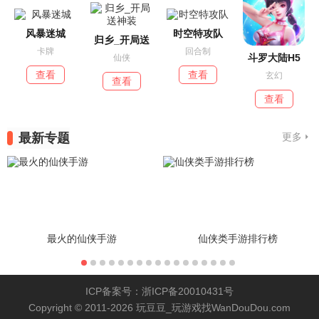
风暴迷城
时空特攻队
归乡_开局送
卡牌
回合制
斗罗大陆H5
仙侠
查看
查看
玄幻
查看
查看
最新专题
更多
最火的仙侠手游
仙侠类手游排行榜
ICP备案号：浙ICP备20010431号
Copyright © 2011-2026 玩豆豆_玩游戏找WanDouDou.com