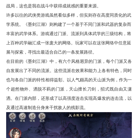
战局，这也是我在战斗中获得成就感的重要来源。
许多以往的武侠类游戏虽然看似多样，但实则存在高度同质化的武
学系统。《墨剑江湖》则构建了一个基于不同门派和武器的复杂而
丰富的武学体系。游戏通过门派、流派到具体武学的三级结构，将
上百种武学融汇成一张庞大的网络。玩家可以在这张网络中任意延
展与探索，寻找出最适合自己的一条发展路径。
在目前的《墨剑江湖》中，有六个风格迥异的门派，每个门派又各
自发展出了不同的流派。这些流派在效果和能力上各有特色，同时
也与各自门派的特性相得益彰。以人气颇高的天山派为例，作为一
个超然物外、洒脱不羁的门派，天山擅长刀剑，招式既自由又潇
洒。在门派内部，还形成了以高强度连击实现高爆发的连击流，以
及通过高速制造分身来干扰敌人的残影流。