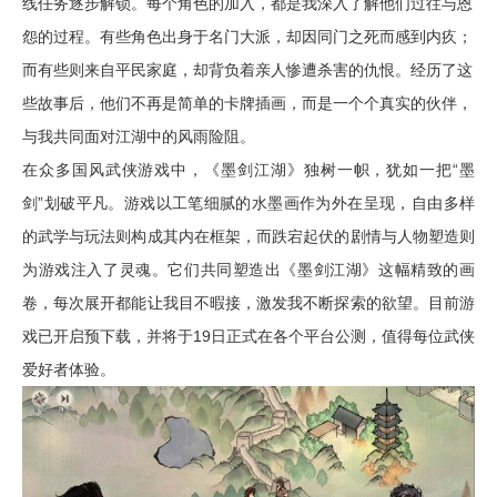
线任务逐步解锁。每个角色的加入，都是我深入了解他们过往与恩
怨的过程。有些角色出身于名门大派，却因同门之死而感到内疚；
而有些则来自平民家庭，却背负着亲人惨遭杀害的仇恨。经历了这
些故事后，他们不再是简单的卡牌插画，而是一个个真实的伙伴，
与我共同面对江湖中的风雨险阻。
在众多国风武侠游戏中，《墨剑江湖》独树一帜，犹如一把“墨
剑”划破平凡。游戏以工笔细腻的水墨画作为外在呈现，自由多样
的武学与玩法则构成其内在框架，而跌宕起伏的剧情与人物塑造则
为游戏注入了灵魂。它们共同塑造出《墨剑江湖》这幅精致的画
卷，每次展开都能让我目不暇接，激发我不断探索的欲望。目前游
戏已开启预下载，并将于19日正式在各个平台公测，值得每位武侠
爱好者体验。