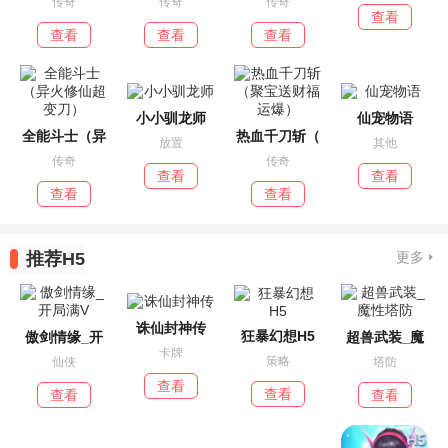
传奇
传奇
传奇
查看
查看
查看
查看
小小驯龙师
仙宠物语
全能斗士（异
热血千刀斩（
放置
其他
传奇
传奇
查看
查看
查看
查看
推荐H5
更多
诛仙封神传
狂暴幻想H5
傲剑情缘_开
超兽武装_魔
卡牌
策略
仙侠
塔防
查看
查看
查看
查看