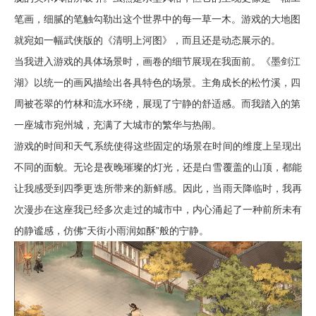
笔画，细腻的笔触勾勒出这个世界中的每一草一木。游戏的大地图
就宛如一幅武侠版的《清明上河图》，而且还是动态展示的。
当我进入游戏的具体场景时，画卷的细节展现在我面前。《墨剑江
湖》以统一的画风描绘出各具特色的场景。主角成长的松竹溪，四
周被苍翠的竹林和流水环绕，展现了宁静的舒适感。而我踏入的第
一座城市宛州城，充满了大城市的繁华与热闹。
游戏的时间和天气系统使得这些固定的场景在时间的维度上呈现出
不同的面貌。无论是夜晚璀璨的灯光，还是白雪覆盖的山顶，都能
让我感受到四季更迭所带来的新鲜感。因此，当雨天降临时，我再
次漫步在这座我已经多次走过的城市中，内心涌起了一种前所未有
的静谧感，仿佛“天街小雨润如酥”般的宁静。