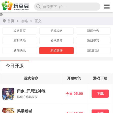
斗罗大陆（罗刹服）
啊
首页
>
攻略
>
正文
攻略首页
游戏攻略
新闻公告
精彩活动
资讯新闻
游戏视频
新闻快讯
新游测评
游戏问题
今日开服
游戏名称
开服时间
游戏下载
归乡_开局送神装
今日 05:00
下载
修道之途路茫茫
风暴迷城