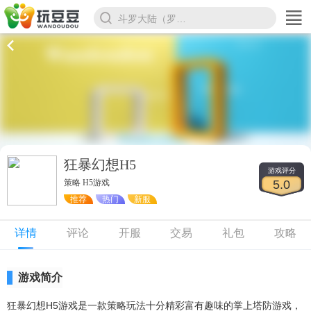
斗罗大陆（罗刹服）
狂暴幻想H5
游戏评分
策略 H5游戏
5.0
推荐
热门
新服
详情
评论
开服
交易
礼包
攻略
游戏简介
狂暴幻想H5游戏是一款策略玩法十分精彩富有趣味的掌上塔防游戏，